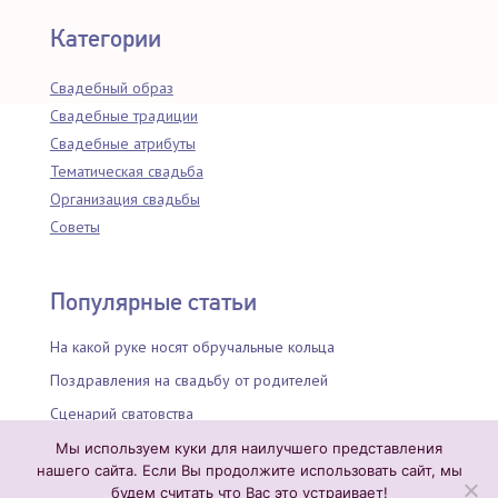
Категории
Свадебный образ
Свадебные традиции
Свадебные атрибуты
Тематическая свадьба
Организация свадьбы
Советы
Популярные статьи
На какой руке носят обручальные кольца
Поздравления на свадьбу от родителей
Сценарий сватовства
Что будет если потерять обручальное кольцо
Мы используем куки для наилучшего представления
нашего сайта. Если Вы продолжите использовать сайт, мы
Надписи на обручальных кольцах
будем считать что Вас это устраивает!