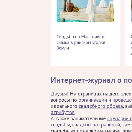
Свадьба на Мальдивах:
сказка в райском уголке
Земли
Интернет-журнал о по
Друзья! На страницах нашего элек
вопросы по
организации и провед
идеального
свадебного образа
, в
атрибутов
.
А также занимательные
сценарии 
свадьбы
,
свадьбы за границей
, за
свадебных подарков и тысячи дру