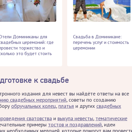
Отели Доминиканы для
Свадьба в Доминикане:
свадебных церемоний: где
перечень услуг и стоимость
провести торжество и
церемонии
сколько это будет стоить
дготовке к свадьбе
тронного издания для невест вы найдёте ответы на все
ению свадебных мероприятий
, советы по созданию
ыбору
обручальных колец
,
платья
и других
свадебных
проведения сватовства
и
выкупа невесты
,
тематические
мечательные примеры
тостов и поздравлений
, идеи
гих необходимых мелочей, которые помогут вам провест